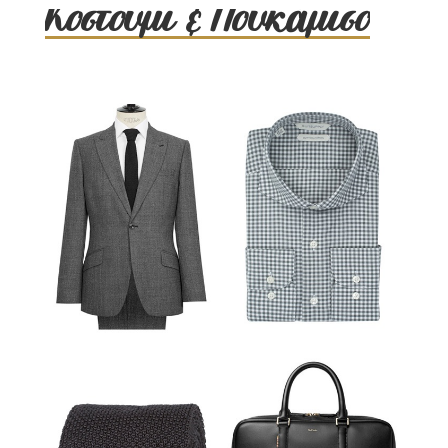
Κοστούμι & Πουκάμισο