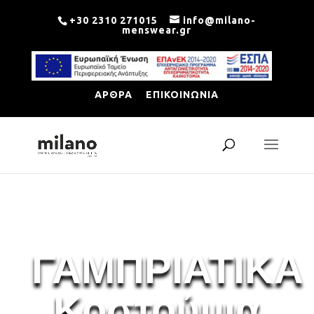
+30 2310 271015
info@milano-
menswear.gr
ΑΡΘΡΑ
ΕΠΙΚΟΙΝΩΝΙΑ
ΓΑΜΠΡΙΑΤΙΚΑ
Κ
ο
σ
τ
ο
ύ
μ
ι
α