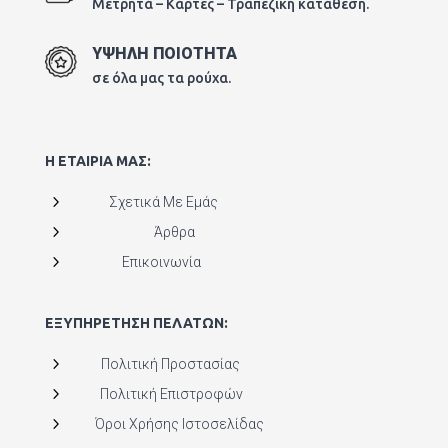
Μετρητά – Κάρτες – Τραπεζική κατάθεση.
ΥΨΗΛΗ ΠΟΙΟΤΗΤΑ
σε όλα μας τα ρούχα.
Η ΕΤΑΙΡΙΑ ΜΑΣ:
5
Σχετικά Με Εμάς
5
Άρθρα
5
Επικοινωνία
ΕΞΥΠΗΡΕΤΗΣΗ ΠΕΛΑΤΩΝ:
5
Πολιτική Προστασίας
5
Πολιτική Επιστροφών
5
Όροι Χρήσης Ιστοσελίδας