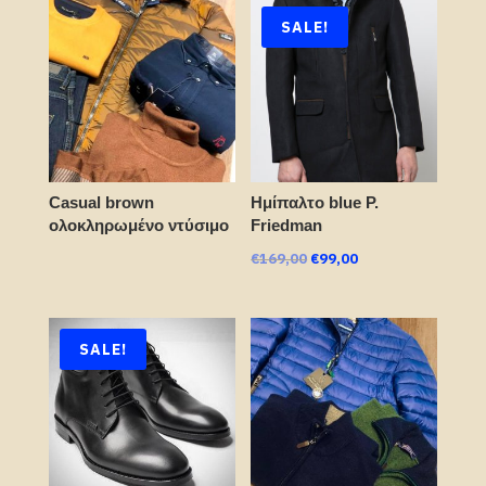
SALE!
Casual brown
Ημίπαλτο blue P.
ολοκληρωμένο ντύσιμο
Friedman
Original
Current
€
169,00
€
99,00
price
price
was:
is:
€169,00.
€99,00.
SALE!